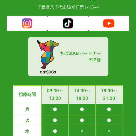
千葉県⼋千代市緑が丘⻄1-15-4
ちばSDGsパートナー
922号
09:00～
14:30～
18:30～
診療時間
13:00
18:00
21:00
月
●
●
●
火
●
●
●
水
●
×
×