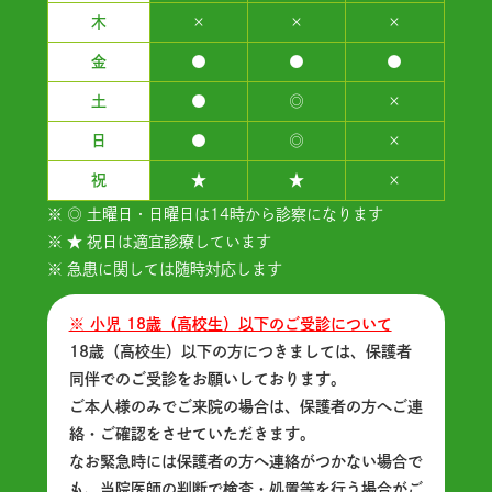
木
×
×
×
金
●
●
●
土
●
◎
×
日
●
◎
×
祝
★
★
×
※ ◎ 土曜日・日曜日は14時から診察になります
※ ★ 祝日は適宜診療しています
※ 急患に関しては随時対応します
※ 小児 18歳（高校生）以下のご受診について
18歳（高校生）以下の方につきましては、保護者
同伴でのご受診をお願いしております。
ご本人様のみでご来院の場合は、保護者の方へご連
絡・ご確認をさせていただきます。
なお緊急時には保護者の方へ連絡がつかない場合で
も、当院医師の判断で検査・処置等を行う場合がご