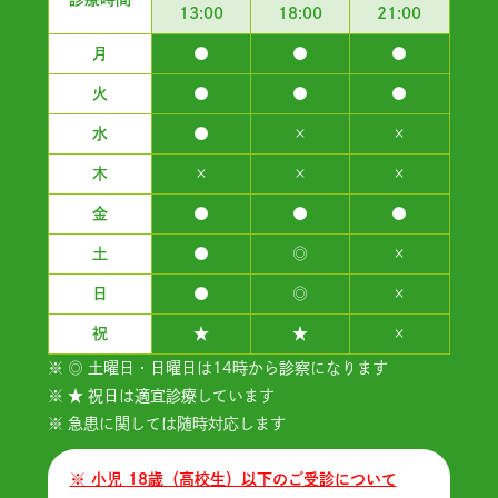
13:00
18:00
21:00
月
●
●
●
火
●
●
●
水
●
×
×
木
×
×
×
金
●
●
●
土
●
◎
×
日
●
◎
×
祝
★
★
×
※ ◎ 土曜日・日曜日は14時から診察になります
※ ★ 祝日は適宜診療しています
※ 急患に関しては随時対応します
※ 小児 18歳（高校生）以下のご受診について