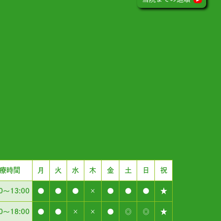
療時間
月
火
水
木
金
土
日
祝
00～13:00
●
●
●
×
●
●
●
★
30～18:00
●
●
×
×
●
◎
◎
★