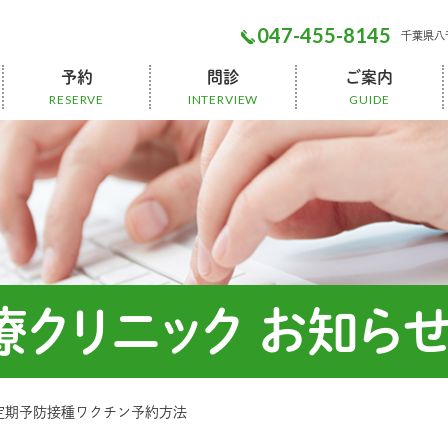
047-455-8145
千葉県⼋千
予約
問診
ご案内
RESERVE
INTERVIEW
GUIDE
小児予防接種
人間ドック
一般診療
健康診断
美容注射
発熱外来問診
一般診察問診
人間ドック
後払い会計
診療科目
院内設備
無料送迎
マイページ
クリニック お知ら
定期予防接種ワクチン予約方法