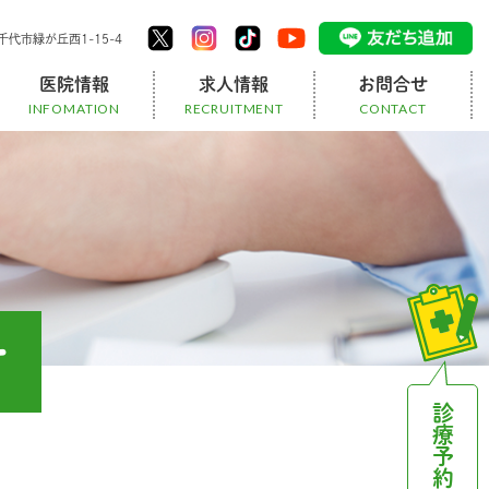
代市緑が丘⻄1-15-4
医院情報
求人情報
お問合せ
INFOMATION
RECRUITMENT
CONTACT
架け橋チーム
訪問リハビリ
スタッフ
お知らせ
ブログ
医療事務の1日
スタッフ募集
医師募集
せ
診療予約