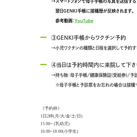
→スマートフォンで母子手帳の写真を送信する
翌日GENKI手帳に接種歴が反映されます。
参考動画：
YouTube
③GENKI手帳からワクチン予約
→小児ワクチンの種類と日程を選択して予約す
④当日は予約時間内に来院して下さ
→持ち物：母子手帳/健康保険証(受給券)/予
※母子手帳と予診票をお忘れの場合は接種で
《予約枠》
1日2枠(月/火/金/土/日)
15:00~ (乳幼児)
16:00~18:00(小学生)