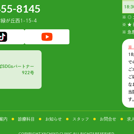
455-8145
18:
※ ◎
が丘⻄1-15-4
※ ★
※ 
※
1
で
ばSDGsパートナー
ご
922号
ご
な
当
す
案内
診療科目
お知らせ
スタッフ
お問合せ
求
COPYRIGHT YACHIYO CLINIC ALL RIGHTS RESERVED.