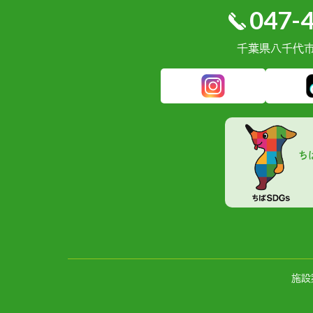
047-
千葉県⼋千代市緑
ち
施設