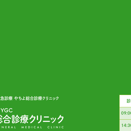
救急診療
やちよ総合診療クリニック
診
09:
14: