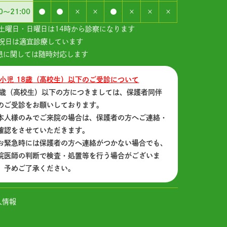
30～21:00
●
●
×
×
●
×
×
×
 土曜日・日曜日は14時から診察になります
 祝日は適宜診療しています
急患に関しては随時対応します
 小児 18歳（高校生）以下のご受診について
8歳（高校生）以下の方につきましては、保護者同伴
のご受診をお願いしております。
本人様のみでご来院の場合は、保護者の方へご連絡・
確認をさせていただきます。
お緊急時には保護者の方へ連絡がつかない場合でも、
院医師の判断で検査・処置等を行う場合がございま
。予めご了承ください。
人情報