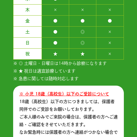
木
×
×
×
金
●
●
●
土
●
◎
×
日
●
◎
×
祝
★
★
×
※ ◎ 土曜日・日曜日は14時から診察になります
※ ★ 祝日は適宜診療しています
※ 急患に関しては随時対応します
※ 小児 18歳（高校生）以下のご受診について
18歳（高校生）以下の方につきましては、保護者
同伴でのご受診をお願いしております。
ご本人様のみでご来院の場合は、保護者の方へご連
絡・ご確認をさせていただきます。
なお緊急時には保護者の方へ連絡がつかない場合で