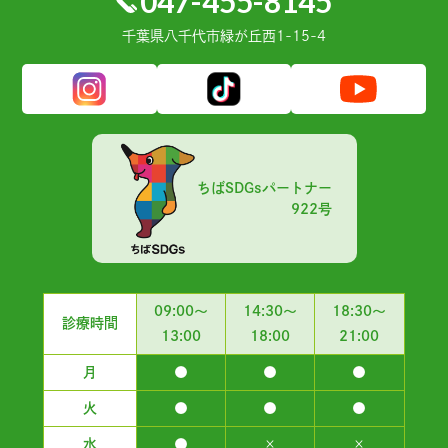
047-455-8145
千葉県⼋千代市緑が丘⻄1-15-4
ちばSDGsパートナー
922号
09:00～
14:30～
18:30～
診療時間
13:00
18:00
21:00
月
●
●
●
火
●
●
●
水
●
×
×