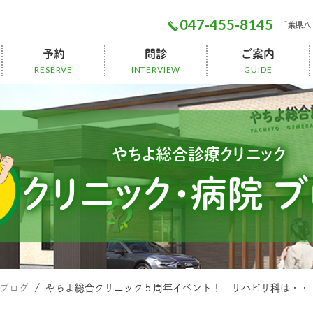
047-455-8145
千葉県⼋千
予約
問診
ご案内
RESERVE
INTERVIEW
GUIDE
小児予防接種
人間ドック
一般診療
健康診断
美容注射
発熱外来問診
一般診察問診
人間ドック
後払い会計
診療科目
院内設備
無料送迎
マイページ
やちよ総合診療クリニック
クリニック・病院 
 ブログ
やちよ総合クリニック５周年イベント！ リハビリ科は・・