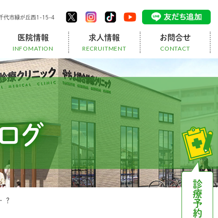
代市緑が丘⻄1-15-4
医院情報
求人情報
お問合せ
INFOMATION
RECRUITMENT
CONTACT
架け橋チーム
訪問リハビリ
スタッフ
お知らせ
ブログ
医療事務の1日
スタッフ募集
医師募集
ブログ
診療予約
・？