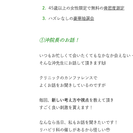
45歳以上の女性限定で無料の
骨密度測定
ハズレなしの
豪華抽選会
①沖院長のお話！
いつもお忙しくて会いたくてもなかなか会えない
そんな沖先生にお話して頂きます🙌
クリニックのカンファレンスで
よくお話をお聞きしているのですが
毎回、
新しい考え方や視点
を教えて頂き
すごく良い刺激を貰えます！
なんなら当日、私もお話を聞きたいです！
リハビリ科の催しがあるから怪しい🥹