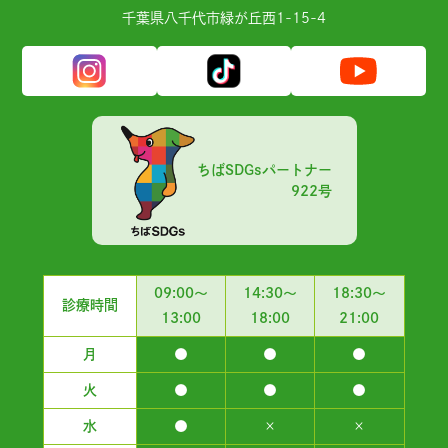
千葉県⼋千代市緑が丘⻄1-15-4
ちばSDGsパートナー
922号
09:00～
14:30～
18:30～
診療時間
13:00
18:00
21:00
月
●
●
●
火
●
●
●
水
●
×
×