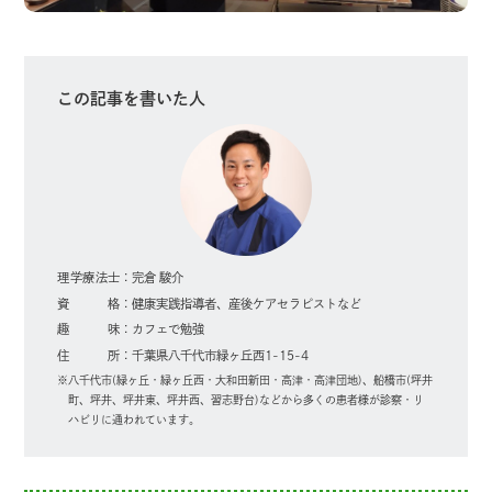
この記事を書いた人
理学療法士
完倉 駿介
資格
健康実践指導者、産後ケアセラピストなど
趣味
カフェで勉強
住所
千葉県八千代市緑ヶ丘西1-15-4
八千代市(緑ヶ丘・緑ヶ丘西・大和田新田・高津・高津団地)、船橋市(坪井
町、坪井、坪井東、坪井西、習志野台)などから多くの患者様が診察・リ
ハビリに通われています。