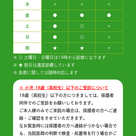
木
×
×
×
金
●
●
●
土
●
◎
×
日
●
◎
×
祝
★
★
×
※ ◎ 土曜日・日曜日は14時から診察になります
※ ★ 祝日は適宜診療しています
※ 急患に関しては随時対応します
※ 小児 18歳（高校生）以下のご受診について
18歳（高校生）以下の方につきましては、保護者
同伴でのご受診をお願いしております。
ご本人様のみでご来院の場合は、保護者の方へご連
絡・ご確認をさせていただきます。
なお緊急時には保護者の方へ連絡がつかない場合で
も、当院医師の判断で検査・処置等を行う場合がご