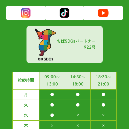
ちばSDGsパートナー
922号
09:00～
14:30～
18:30～
診療時間
13:00
18:00
21:00
月
●
●
●
火
●
●
●
水
●
×
×
木
×
×
×