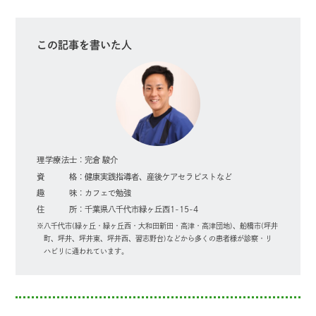
この記事を書いた人
理学療法士
完倉 駿介
資格
健康実践指導者、産後ケアセラピストなど
趣味
カフェで勉強
住所
千葉県八千代市緑ヶ丘西1-15-4
八千代市(緑ヶ丘・緑ヶ丘西・大和田新田・高津・高津団地)、船橋市(坪井
町、坪井、坪井東、坪井西、習志野台)などから多くの患者様が診察・リ
ハビリに通われています。