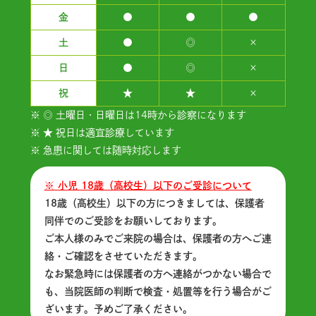
金
●
●
●
土
●
◎
×
日
●
◎
×
祝
★
★
×
※ ◎ 土曜日・日曜日は14時から診察になります
※ ★ 祝日は適宜診療しています
※ 急患に関しては随時対応します
※ 小児 18歳（高校生）以下のご受診について
18歳（高校生）以下の方につきましては、保護者
同伴でのご受診をお願いしております。
ご本人様のみでご来院の場合は、保護者の方へご連
絡・ご確認をさせていただきます。
なお緊急時には保護者の方へ連絡がつかない場合で
も、当院医師の判断で検査・処置等を行う場合がご
ざいます。予めご了承ください。