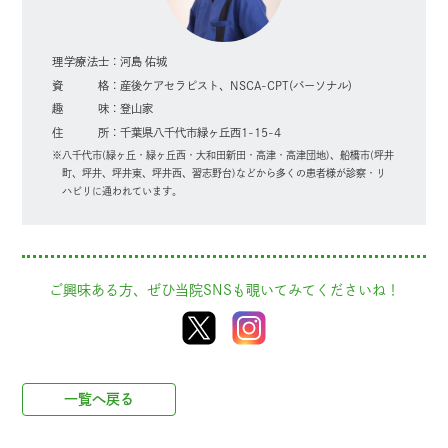
理学療法士
河島 佑城
資格
産後ケアセラピスト、NSCA-CPT(パーソナル)
趣味
登山家
住所
千葉県八千代市緑ヶ丘西1-15-4
八千代市(緑ヶ丘・緑ヶ丘西・大和田新田・高津・高津団地)、船橋市(坪井
町、坪井、坪井東、坪井西、習志野台)などから多くの患者様が診察・リ
ハビリに通われています。
ご興味ある方、ぜひ当院SNSも覗いてみてくださいね！
一覧へ戻る