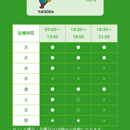
09:00～
14:30～
18:30～
診療時間
13:00
18:00
21:00
月
●
●
●
火
●
●
●
水
●
×
×
木
×
×
×
金
●
●
●
土
●
◎
×
日
●
◎
×
祝
★
★
×
※ ◎ 土曜日・日曜日は14時から診察になります