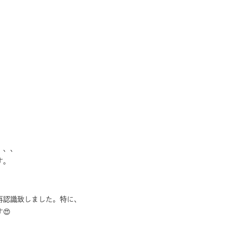
、、、
す。
再認識致しました。特に、
😍