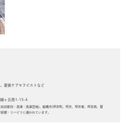
者、産後ケアセラピストなど
ヶ丘西1-15-4
大和田新田・高津・高津団地)、船橋市(坪井町、坪井、坪井東、坪井西、習
が診察・リハビリに通われています。