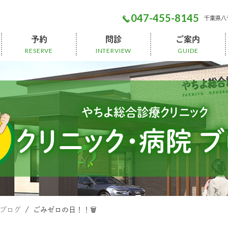
047-455-8145
千葉県⼋千
予約
問診
ご案内
RESERVE
INTERVIEW
GUIDE
小児予防接種
人間ドック
一般診療
健康診断
美容注射
発熱外来問診
一般診察問診
人間ドック
後払い会計
診療科目
院内設備
無料送迎
マイページ
やちよ総合診療クリニック
クリニック・病院 
 ブログ
ごみゼロの日！！🗑️