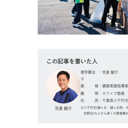
この記事を書いた人
理学療法
完倉 駿介
士
資格
健康実践指導
趣味
カフェで勉強
住所
千葉県八千代市緑
八千代市(緑ヶ丘・緑ヶ丘西・
完倉 駿介
志野台)などから多くの患者様