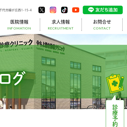
代市緑が丘⻄1-15-4
医院情報
求人情報
お問合せ
INFOMATION
RECRUITMENT
CONTACT
架け橋チーム
訪問リハビリ
スタッフ
お知らせ
ブログ
医療事務の1日
スタッフ募集
医師募集
ブログ
診療予約