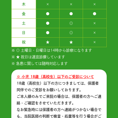
木
×
×
×
金
●
●
●
土
●
◎
×
日
●
◎
×
祝
★
★
×
※ ◎ 土曜日・日曜日は14時から診察になります
※ ★ 祝日は適宜診療しています
※ 急患に関しては随時対応します
※ 小児 18歳（高校生）以下のご受診について
18歳（高校生）以下の方につきましては、保護者
同伴でのご受診をお願いしております。
ご本人様のみでご来院の場合は、保護者の方へご連
絡・ご確認をさせていただきます。
なお緊急時には保護者の方へ連絡がつかない場合で
も、当院医師の判断で検査・処置等を行う場合がご