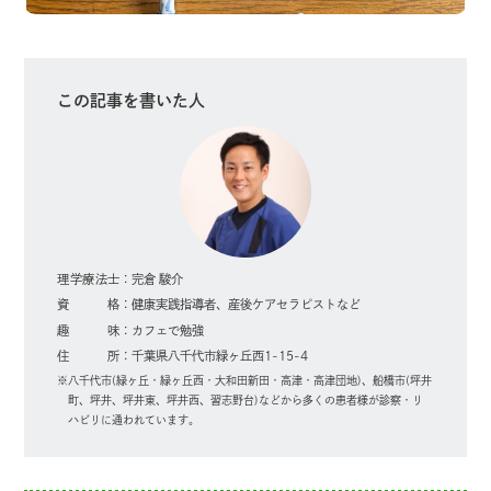
この記事を書いた人
理学療法士
完倉 駿介
資格
健康実践指導者、産後ケアセラピストなど
趣味
カフェで勉強
住所
千葉県八千代市緑ヶ丘西1-15-4
八千代市(緑ヶ丘・緑ヶ丘西・大和田新田・高津・高津団地)、船橋市(坪井
町、坪井、坪井東、坪井西、習志野台)などから多くの患者様が診察・リ
ハビリに通われています。