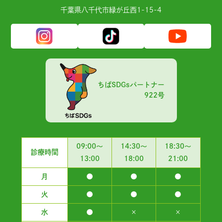
千葉県⼋千代市緑が丘⻄1-15-4
ちばSDGsパートナー
922号
09:00～
14:30～
18:30～
診療時間
13:00
18:00
21:00
月
●
●
●
火
●
●
●
水
●
×
×